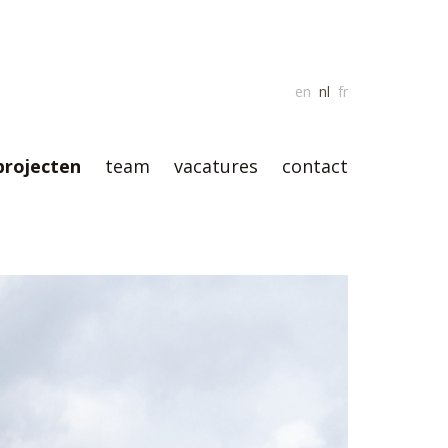
en
nl
fr
projecten
team
vacatures
contact