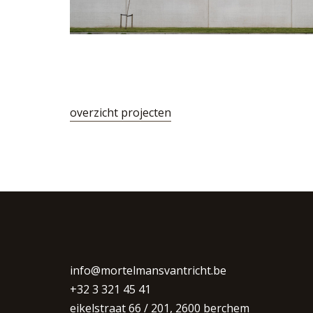
overzicht projecten
info@mortelmansvantricht.be
+32 3 321 45 41
eikelstraat 66 / 201, 2600 berchem